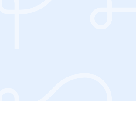
5 min. čtení
Když aplikace a lékaři táhnou za
jeden provaz vede to k efektivnější
péči
Proč je čas, aby digitální nástroje a tradiční medicína
začaly spolupracovat – a jak toho dosáhnout.
Číst více