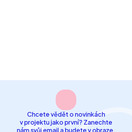
Jak může Orbiso zlepšit péči o
zdraví
Jak bude Orbiso fungovat, jaké přináší výhody pro
pacienty i zdravotníky, pro koho je určeno a kdo za
projektem stojí.
Číst více
Chcete vědět o novinkách
v projektu jako první? Zanechte
nám svůj email a budete v obraze.